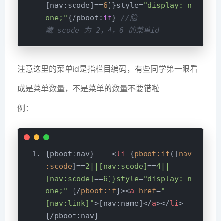
[nav:scode]==
6
)}style=
"display: n
one;"
{/pboot:
if
} 
//隐
藏 scode 为 2，4，6 的菜单id
注意这里的菜单id是指栏目编码，有些同学第一眼看
成是菜单数量，不是菜单的数量不要错啦
例：
{pboot:nav}    
<
li
 {
pboot:if
([
nav
:scode
]==
2||[nav:scode]
==
4||
[nav:scode]
==
6)}style
=
"display: n
one;"
 {/
pboot:if
}>
<
a
href
=
"
[nav:link]"
>
[nav:name]
</
a
>
</
li
>