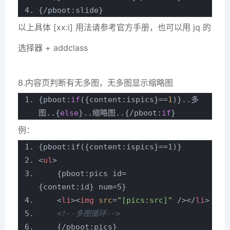
{/pboot:slide}
以上具体 [xx:i] 用法请参考官方手册，也可以用 jq 的
选择器 + addclass
8.内容页判断有无多图，无多图显示缩略图
{pboot:
if
({content:ispics}==
1
)}..多
图..{
else
}..缩略图..{/pboot:
if
}
例：
{pboot:if({content:ispics}==1)}
<
ul
>
{pboot:pics id=
{content:id} num=5}
<
li
>
<
img
src
=
"[pics:src]"
/>
</
li
>
<!--多图循环-->
{/pboot:pics}