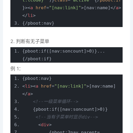
t:tcode}'
)}
class
=
"active"
{/
pboot:if
}>
<
a
href
=
"[nav:link]"
>
[nav:name]
</
a
>
</
li
>
{/pboot:nav}
2. 判断有无子菜单
{pboot:if([nav:soncount]>0)}...
{/pboot:if}
例 1：
{pboot:nav}
<
li
>
<
a
href
=
"[nav:link]"
>
[nav:name]
</
a
>
<!--一级菜单循环-->
{pboot:if([nav:soncount]>0)}
<!--当有子菜单时显示div-->
<
div
>
{pboot:2nav parent=