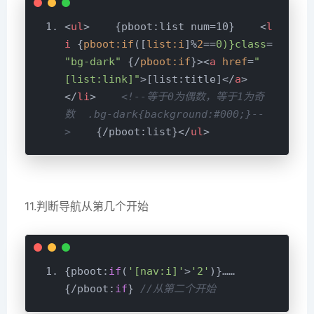
<
ul
>
    {pboot:list num=10}    
<
l
i
 {
pboot:if
([
list:i
]%
2
==
0)}class
=
"bg-dark"
 {/
pboot:if
}>
<
a
href
=
"
[list:link]"
>
[list:title]
</
a
>
</
li
>
<!--等于0为偶数，等于1为奇
数  .bg-dark{background:#000;}--
>
    {/pboot:list}
</
ul
>
11.判断导航从第几个开始
{pboot:
if
(
'[nav:i]'
>
'2'
)}……
{/pboot:
if
} 
//从第二个开始