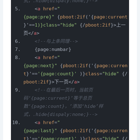
式，.hide{dispaly:none;}-->
<
a
href
=
"
{page:pre}"
{
pboot:2if
('{
page:current
}'==
1)}class
=
"hide"
{/
pboot:2if
}>
上一
页
</
a
>
<!--与上条同理-->
{page:numbar}
<
a
href
=
"
{page:next}"
{
pboot:2if
('{
page:curren
t
}'==
'{page:count}'
)}
class
=
"hide"
{/
pboot:2if
}>
下一页
</
a
>
<!--在最后一页时，当前页
码‘{page:current}’等于总页
数‘{page:count}，’添加‘hide’样
式，.hide{dispaly:none;}-->
<
a
href
=
"
{page:last}"
{
pboot:2if
('{
page:curren
t
}'==
'{page:count}'
)}
class
=
"hide"
{/