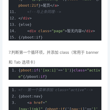
pboot:2if
}>
尾页
</
a
>
<!--与上条同理-->
</
div
>
{else}
<
div
class
=
"page"
>
暂无内容
</
div
>
{/pboot:if}
7.判断第一个循环项，并添加 class（常用于 banner
和 Tab 选项卡）
{
pboot
:
if
(
'[xx:i]'
==
'1'
)}
class
=
"activ
e"
{/pboot:
if
}
<!--第一个菜单添加 class="active"-->
{pboot:nav}
<
a
href
=
"
[nav:link]"
{
pboot:if
('[
nav:i
]'==
'1'