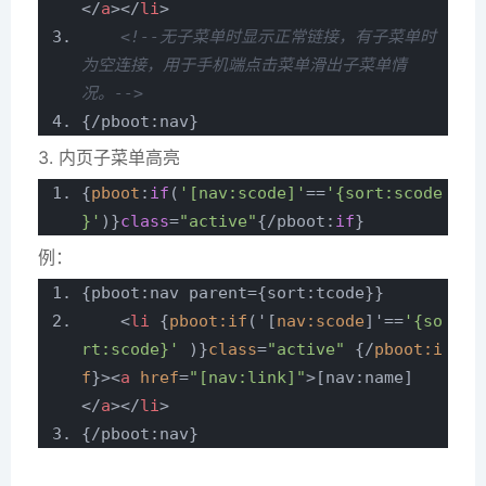
</
a
>
</
li
>
<!--无子菜单时显示正常链接，有子菜单时
为空连接，用于手机端点击菜单滑出子菜单情
况。-->
{/pboot:nav}
3. 内页子菜单高亮
{
pboot
:
if
(
'[nav:scode]'
==
'{sort:scode
}'
)}
class
=
"active"
{/pboot:
if
}
例：
{pboot:nav parent={sort:tcode}}
<
li
{
pboot:if
('[
nav:scode
]'==
'{so
rt:scode}'
)}
class
=
"active"
{/
pboot:i
f
}>
<
a
href
=
"[nav:link]"
>
[nav:name]
</
a
>
</
li
>
{/pboot:nav}