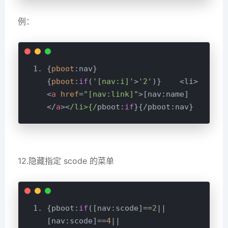
例：
{
pboot
:nav}
{
pboot
:
if
(
'[nav:i]'
>
'2'
)}    <li>
<
a
href
=
"[nav:link]"
>
[nav:name]
</
a
>
<
/li>{/
pboot:
if
12.隐藏指定 scode 的菜单
{pboot:
if
([nav:scode]==
2
||
[nav:scode]==
4
||