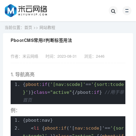
当前位置：
首页
>>
网站教程
PbootCMS常用if判断标签用法
作者：米云网络
时间：2023-08-31
浏览：
2446
1. 导航高亮
{
pboot
:
if
(
'[nav:scode]'
==
'{sort:tcode
}'
)}
class
=
"active"
{/pboot:
if
}
//用于非
首页
例：
{pboot:nav}
<
li
{
pboot:if
('[
nav:scode
]'==
'{sor