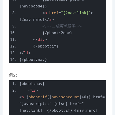
[nav:scode]}
<
a
href
=
"[2nav:link]"
>
[2nav:name]
</
a
>
<!--二级菜单循环-->
{/pboot:2nav}
</
div
>
{/pboot:if}
</
li
>
{/pboot:nav}
例2：
{pboot:nav}
<
li
>
<
a
{
pboot:if
([
nav:soncount
]>
0)} href=
"javascript:;" {else} href="
[nav:link]" {/pboot:if}>[nav:name]