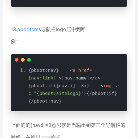
13.
pbootcms
导航栏logo居中判断
例：
{pboot:nav}    
<
a
href
=
"
[nav:link]"
>
[nav:name]
</
a
>
{pboot:if([nav:i]==3)}    
<
img
sr
c
=
"{pboot:sitelogo}"
>
{/pboot:if}
上面的的[nav:i]=3意思就是当输出到第三个导航栏的
时候，在输出logo样式