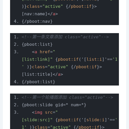
)}
class
=
"active"
{/
pboot:if
}>
[nav:name]
</
a
>
{/pboot:nav}
<!--第一条文章添加 class="active"-->
{pboot:list}
<
a
href
=
"
[list:link]"
{
pboot:if
('[
list:i
]'==
'1
'
)}
class
=
"active"
{/
pboot:if
}>
[list:title]
</
a
>
{/pboot:list}
<!--第一个轮播图添加 class="active"-->
{pboot:slide gid=* num=*}
<
img
src
=
"
[slide:src]"
{
pboot:if
('[
slide:i
]'==
'
1'
)}
class
=
"active"
{/
pboot:if
}>