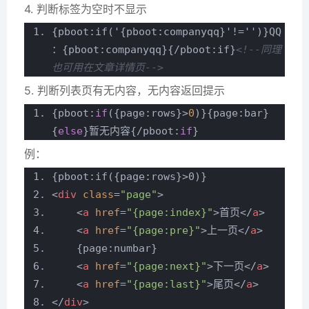
4. 判断标签为空时不显示
{pboot:if('{pboot:companyqq}'!='')}QQ
：{pboot:companyqq}{/pboot:if}
<!--同理
也可用在文章详情页-->
5. 判断列表页有无内容，无内容返回提示
{pboot:
if
({page:rows}>
0
)}{page:bar}
{
else
}暂无内容{/pboot:
if
}
例：
{pboot:if({page:rows}>0)}
<
div
class
=
"page"
>
<
a
href
=
"{page:index}"
>
首页
</
a
>
<
a
href
=
"{page:pre}"
>
上一页
</
a
>
{page:numbar}
<
a
href
=
"{page:next}"
>
下一页
</
a
>
<
a
href
=
"{page:last}"
>
尾页
</
a
>
</
div
>