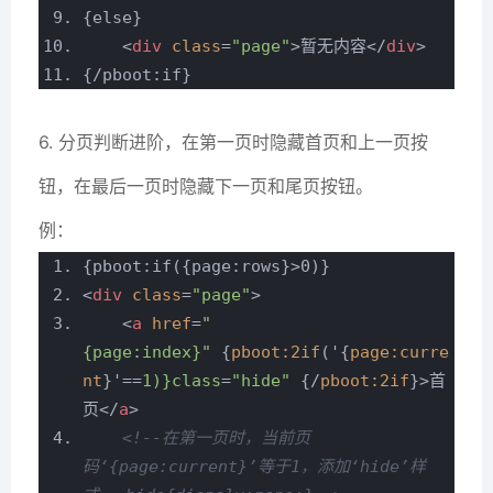
{else}
<
div
class
=
"page"
>
暂无内容
</
div
>
{/pboot:if}
6. 分页判断进阶，在第一页时隐藏首页和上一页按
钮，在最后一页时隐藏下一页和尾页按钮。
例：
{pboot:if({page:rows}>0)}
<
div
class
=
"page"
>
<
a
href
=
"
{page:index}"
{
pboot:2if
('{
page:curre
nt
}'==
1)}class
=
"hide"
{/
pboot:2if
}>
首
页
</
a
>
<!--在第一页时，当前页
码‘{page:current}’等于1，添加‘hide’样