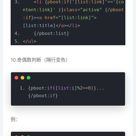
<
li
{
pboot:if
('[
list:link
]'==
'{co
ntent:link}'
)}
class
=
"active"
{/
pboot
:if
}>
<
a
href
=
"[list:link]"
>
[list:title]
</
a
>
</
li
>
{/pboot:list}
</
ul
>
10.奇偶数判断（隔行变色）
{pboot:
if
([
list
:i]%
2
==
0
)}...
{/pboot:
if
例：