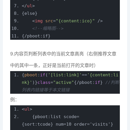
</
ul
>
{else}
<
img
src
=
"{content:ico}"
/>
<!--缩略图-->
{/pboot:if}
9.内容页判断列表中的当前文章高亮（右侧推荐文章
中的其中一条，正好是当前打开的文章时）
{
pboot
:
if
(
'[list:link]'
==
'{content:li
nk}'
)}
class
=
"active"
{/pboot:
if
}
//判断
列表内链接等于本文链接
例：
<
ul
>
{pboot:list scode=
{sort:tcode} num=10 order='visits'}