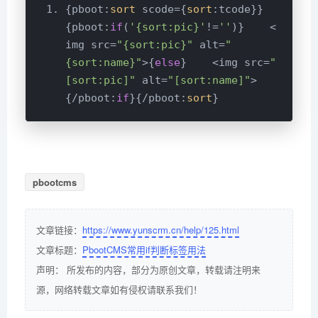
{pboot:
sort
 scode={
sort
:tcode}}
{pboot:
if
(
'{sort:pic}'
!=
''
)}    <
img src=
"{sort:pic}"
 alt=
"
{sort:name}"
>{
else
}    <img src=
"
[sort:pic]"
 alt=
"[sort:name]"
>
{/pboot:
if
}{/pboot:
sort
pbootcms
文章链接：
https://www.yunscrm.cn/help/125.html
文章标题：
PbootCMS常用if判断标签用法
声明： 所发布的内容，部分为原创文章，转载请注明来
源，网络转载文章如有侵权请联系我们！