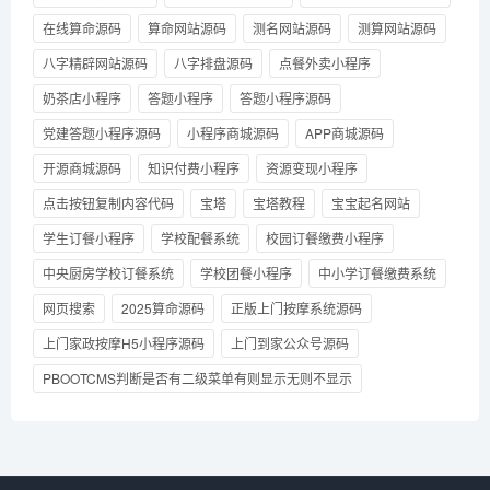
在线算命源码
算命网站源码
测名网站源码
测算网站源码
八字精辟网站源码
八字排盘源码
点餐外卖小程序
奶茶店小程序
答题小程序
答题小程序源码
党建答题小程序源码
小程序商城源码
APP商城源码
开源商城源码
知识付费小程序
资源变现小程序
点击按钮复制内容代码
宝塔
宝塔教程
宝宝起名网站
学生订餐小程序
学校配餐系统
校园订餐缴费小程序
中央厨房学校订餐系统
学校团餐小程序
中小学订餐缴费系统
网页搜索
2025算命源码
正版上门按摩系统源码
上门家政按摩H5小程序源码
上门到家公众号源码
PBOOTCMS判断是否有二级菜单有则显示无则不显示