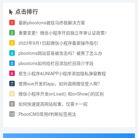
点击排行
1
最新pbootcms被挂马终极解决方案
2
重要变更！微信小程序开启独立年审认证政策！
3
2023年9月1日起微信小程序备案操作指引
4
pbootcms网站容易被攻击吗？被黑了怎么办
5
pbootcms如何给栏目添加栏目简介字段
6
原生小程序&UNIAPP小程序添加​隐私弹窗教程
7
使用vue开发的app，如何调用微信登入啊？
8
微信小程序开发onLoad() 和onShow()的区别
9
如何快速提高网站权重，仅需十一招
10
PbootCMS常用if判断标签用法