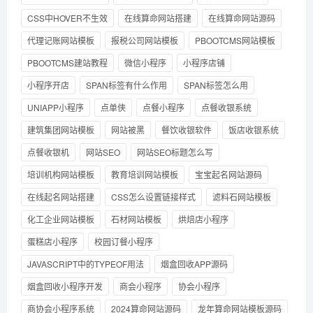
CSS中HOVER不生效
在线算命网站搭建
在线算命网站源码
代理记账网站模板
报税公司网站模板
PBOOTCMS网站模板
PBOOTCMS建站教程
微信小程序
小程序店铺
小程序开店
SPAN标签有什么作用
SPAN标签怎么用
UNIAPP小程序
点单侠
点餐小程序
点餐收银系统
建筑集团网站模板
网站被黑
餐饮收银软件
饭店收银系统
点餐收银机
网站SEO
网站SEO标题怎么写
培训机构网站模板
教育培训网站模板
宝宝起名网站源码
在线起名网站搭建
CSS怎么设置链接样式
滤料石网站模板
化工企业网站模板
石材网站模板
烘焙店小程序
蛋糕店小程序
校园订餐小程序
JAVASCRIPT中的TYPEOF用法
烟盒回收APP源码
烟盒回收小程序开发
商会小程序
协会小程序
商协会小程序系统
2024算命网站源码
龙年算命网站模板源码